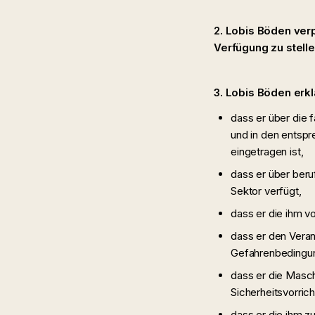
2. Lobis Böden ver
Verfügung zu stelle
3. Lobis Böden erk
dass er über die 
und in den entsp
eingetragen ist,
dass er über beru
Sektor verfügt,
dass er die ihm v
dass er den Veran
Gefahrenbedingu
dass er die Masch
Sicherheitsvorri
dass er die ihm z