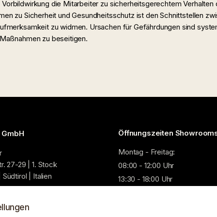
 Vorbildwirkung die Mitarbeiter zu sicherheitsgerechtem Verhalten
en zu Sicherheit und Gesundheitsschutz ist den Schnittstellen 
ufmerksamkeit zu widmen. Ursachen für Gefährdungen sind system
 Maßnahmen zu beseitigen.
Öffnungszeiten Showrooms
n GmbH
Montag - Freitag:
r
r. 27-29 | 1. Stock
08:00 - 12:00 Uhr
Südtirol | Italien
13:30 - 18:00 Uhr
Samstag: 09:00 - 12:00 Uhr (n
51 573
ellungen
6 81 59
Bitte vereinbaren Sie einen