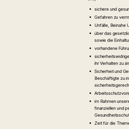
sichere und gesu
Gefahren zu verme
Unfälle, Beinahe 
über das gesetzli
sowie die Einhalt
vorhandene Führun
sicherheitswidrig
ihr Verhalten zu ä
Sicherheit und Ge
Beschäftigte zu 
sicherheitsgerech
Arbeitsschutzvor
im Rahmen unserer
finanziellen und 
Gesundheitsschut
Zeit für die Them