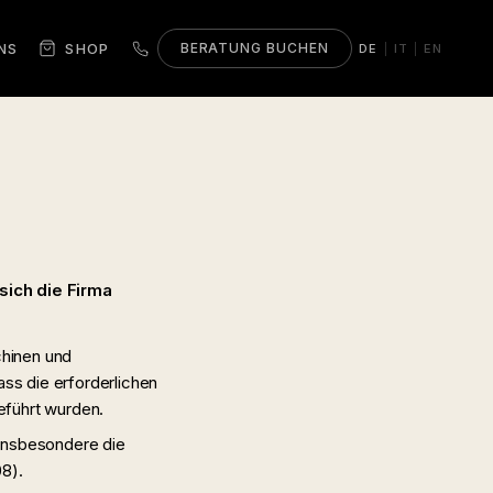
NS
SHOP
BERATUNG BUCHEN
DE
IT
EN
|
|
sich die Firma
hinen und
s die erforderlichen
eführt wurden.
insbesondere die
08).