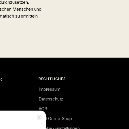
 durchzusetzen.
zwischen Menschen und
atisch zu ermitteln
:
RECHTLICHES
Impressum
Datenschutz
AGB
ur auf Termin)
AGB Online-Shop
 Termin!
Cookie-Einstellungen