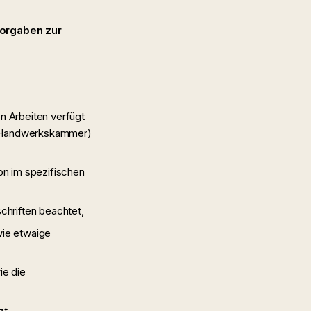
Vorgaben zur
n Arbeiten verfügt
r Handwerkskammer)
on im spezifischen
chriften beachtet,
wie etwaige
ie die
zt,