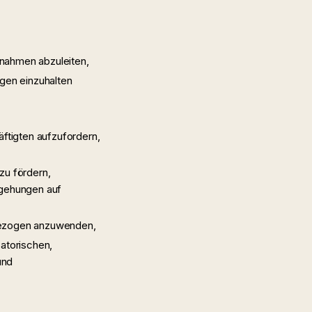
ßnahmen abzuleiten,
gen einzuhalten
ftigten aufzufordern,
zu fördern,
egehungen auf
bezogen anzuwenden,
atorischen,
und