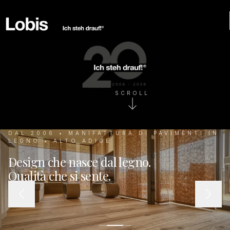
SCROLL
DAL 2006 • MANIFATTURA DI PAVIMENTI IN
LEGNO • ALTO ADIGE
Design che nasce dal legno.
Qualità che si sente.