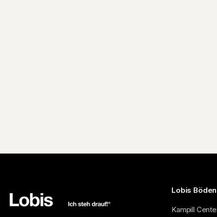
Lobis Böde
Kampill Cente