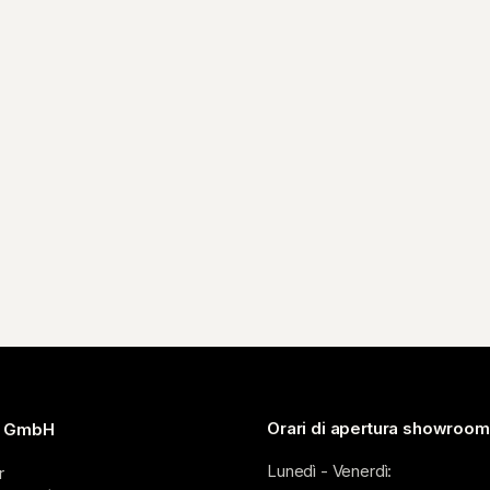
Orari di apertura showroom
n GmbH
Lunedì - Venerdì:
r