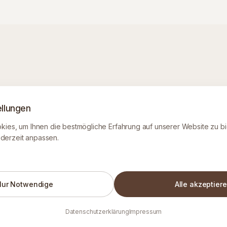
ellungen
ies, um Ihnen die bestmögliche Erfahrung auf unserer Website zu bi
jederzeit anpassen.
rodotti per
Nur Notwendige
Alle akzeptier
 un artigianato
mo funzionalità
Datenschutzerklärung
Impressum
 alla natura.