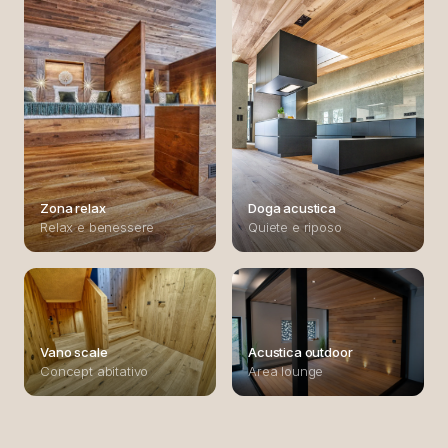
Zona relax
Doga acustica
Relax e benessere
Quiete e riposo
Vano scale
Acustica outdoor
Concept abitativo
Area lounge